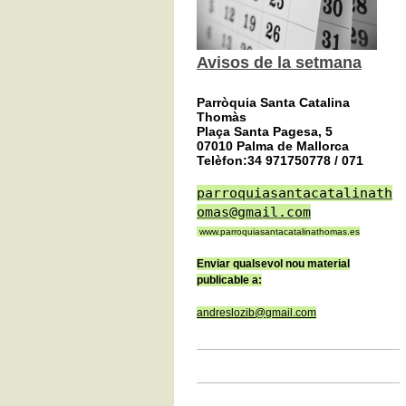
Avisos de la setmana
Parròquia Santa Catalina
Thomàs
Plaça Santa Pagesa, 5
07010 Palma de Mallorca
Telèfon:34 971750778 / 071
parroquiasantacatalinath
omas@gmail.com
www.parroquiasantacatalinathomas.es
Enviar qualsevol nou material
publicable a:
andreslozib@gmail.com