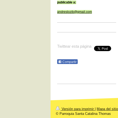
publicable a:
andreslozib@gmail.com
Twittear esta página
Compartir
Versión para imprimir
|
Mapa del sitio
© Parroquia Santa Catalina Thomas