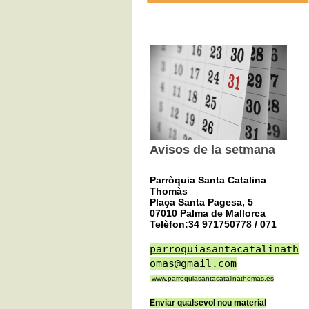
Avisos de la setmana
Parròquia Santa Catalina
Thomàs
Plaça Santa Pagesa, 5
07010 Palma de Mallorca
Telèfon:34 971750778 / 071
parroquiasantacatalinath
omas@gmail.com
www.parroquiasantacatalinathomas.es
Enviar qualsevol nou material