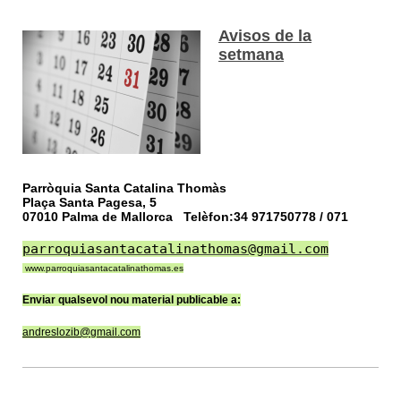
Avisos de la
setmana
Parròquia Santa Catalina Thomàs
Plaça Santa Pagesa, 5
07010 Palma de Mallorca Telèfon:34 971750778 / 071
parroquiasantacatalinathomas@gmail.com
www.parroquiasantacatalinathomas.es
Enviar qualsevol nou material publicable a:
andreslozib@gmail.com