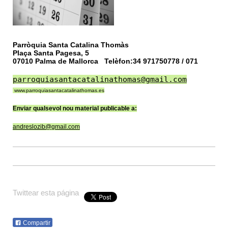
Parròquia Santa Catalina Thomàs
Plaça Santa Pagesa, 5
07010 Palma de Mallorca Telèfon:34 971750778 / 071
parroquiasantacatalinathomas@gmail.com
www.parroquiasantacatalinathomas.es
Enviar qualsevol nou material publicable a:
andreslozib@gmail.com
Twittear esta página
Compartir